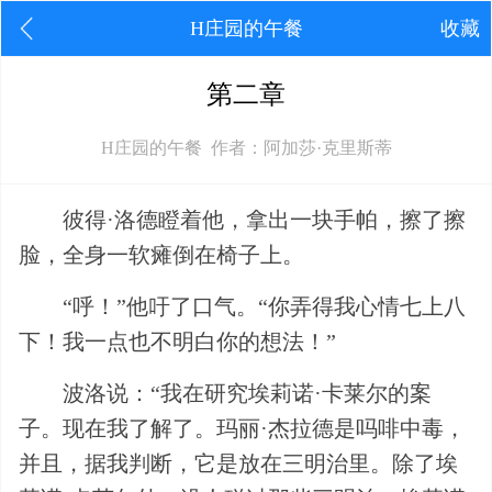
H庄园的午餐
收藏
第二章
H庄园的午餐 作者：阿加莎·克里斯蒂
彼得·洛德瞪着他，拿出一块手帕，擦了擦
脸，全身一软瘫倒在椅子上。
“呼！”他吁了口气。“你弄得我心情七上八
下！我一点也不明白你的想法！”
波洛说：“我在研究埃莉诺·卡莱尔的案
子。现在我了解了。玛丽·杰拉德是吗啡中毒，
并且，据我判断，它是放在三明治里。除了埃