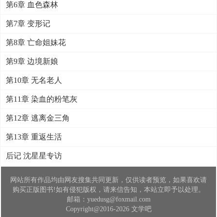
第6章 血色森林
第7章 变形记
第8章 亡命姐妹花
第9章 边境新娘
第10章 无名老人
第11章 染血的粉笔灰
第12章 逃离金三角
第13章 重返生活
后记 沈星星专访
网站所有作品均由网友搜集共同更新，仅供读者预览，如果喜欢请
购买正版图书!如有侵犯版权，请来信告知，本站立即予以处理。
邮箱：yuedusg@foxmail.com
Copyright@2016-2026 文学吧