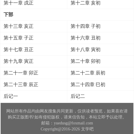
第十一章 戌正
第十二章 亥初
下部
第十三章 亥正
第十四章 子初
第十五章 子正
第十六章 丑初
第十七章 丑正
第十八章 寅初
第十九章 寅正
第二十章 卯初
第二十一章 卯正
第二十二章 辰初
第二十三章 辰正
第二十四章 巳初
后记一
后记二
网站所有作品均由网友搜集共同更新，仅供读者预览，如果喜欢请
购买正版图书!如有侵犯版权，请来信告知，本站立即予以处理。
邮箱：yuedusg@foxmail.com
Copyright@2016-2026 文学吧