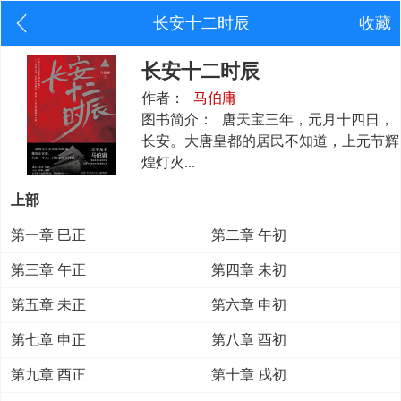
长安十二时辰
收藏
长安十二时辰
作者：
马伯庸
图书简介：
唐天宝三年，元月十四日，
长安。大唐皇都的居民不知道，上元节辉
煌灯火...
上部
第一章 巳正
第二章 午初
第三章 午正
第四章 未初
第五章 未正
第六章 申初
第七章 申正
第八章 酉初
第九章 酉正
第十章 戌初