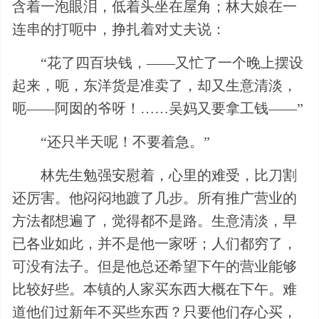
含着一泡眼泪，低着头坐在屋角；林大娘在一
连串的打呃中，挣扎着对丈夫说：
“花了四百块钱，——又忙了一个晚上摆设
起来，呃，东洋货是准卖了，却又生意清淡，
呃——阿囡的爷呀！……吴妈又要拿工钱——”
“还只半天呢！不要着急。”
林先生勉强安慰着，心里的难受，比刀割
还厉害。他闷闷地踱了几步。所有推广营业的
方法都想遍了，觉得都不是路。生意清淡，早
已各业如此，并不是他一家呀；人们都穷了，
可没有法子。但是他总还希望下午的营业能够
比较好些。本镇的人家买东西大概在下午。难
道他们过新年不买些东西？只要他们存心买，