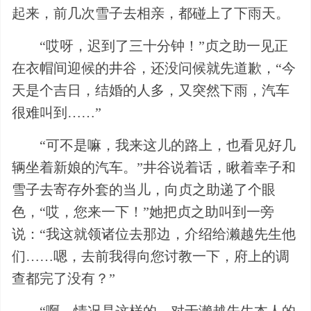
起来，前几次雪子去相亲，都碰上了下雨天。
“哎呀，迟到了三十分钟！”贞之助一见正
在衣帽间迎候的井谷，还没问候就先道歉，“今
天是个吉日，结婚的人多，又突然下雨，汽车
很难叫到……”
“可不是嘛，我来这儿的路上，也看见好几
辆坐着新娘的汽车。”井谷说着话，瞅着幸子和
雪子去寄存外套的当儿，向贞之助递了个眼
色，“哎，您来一下！”她把贞之助叫到一旁
说：“我这就领诸位去那边，介绍给濑越先生他
们……嗯，去前我得向您讨教一下，府上的调
查都完了没有？”