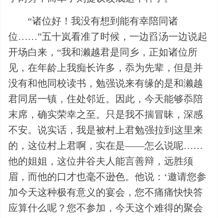
“诸位好！我没有想到能有幸陪同诸
位……”五十岚看准了时候，一边舀汤一边说起
开场白来，“我和濑越君是同乡，正如诸位所
见，在年龄上我痴长许多，忝为先辈，但是并
没有和他同校读书，勉强说来有缘的是和濑越
君同居一镇，住处邻近。因此，今天能够忝陪
末席，确实荣幸之至。只是我不揣冒昧，深感
不安。说实话，我是被村上君勉强拉到这里来
的，这位村上君啊，实在是——怎么说呢……
他的姐姐，这位井谷夫人能言善辩，远胜须
眉，而他的口才也毫不逊色。他说：‘邀请您参
加今天这种极有意义的宴会，您不痛痛快快答
应算什么呢？您不参加，今天这个难得的聚会