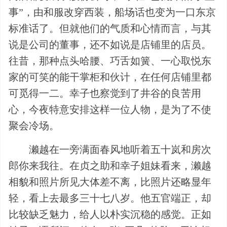
事”，由和服改穿西装，船场话也变为一口东京
标准话了。但就他们的气质和心情而言，与其
说是公司的董事，还不如说是店铺里的店员。
往昔，那种点头哈腰、巧舌如簧、一心取悦东
家的可笑的能干掌柜和伙计，在任何店铺里都
可觅得一二。幸子也察觉到了井谷的良苦用
心，今夜特意安排这样一位人物，是为了不使
聚会冷场。
濑越在一旁满面春风地听着五十岚和房次
郎你来我往。在贞之助和幸子姐妹看来，濑越
相貌和照片所见大体差不离，比照片还略显年
轻，看上去最多三十七八岁。他五官端正，却
比较缺乏魅力，给人以朴实沉稳的感觉。正如