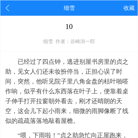
细雪
收藏
10
细雪 作者：谷崎润一郎
已经过了四点钟，逃进别屋书房里的贞之
助，见女人们还未妆扮停当，正担心误了时
间，突然，他听见院子里八角金盘的枯叶啪嗒
作响，似乎有什么东西落在叶子上，便靠着桌
子伸手打开拉窗朝外看去，刚才还晴朗的天
空，这会儿下起小雨来，细微的雨脚像断了线
似的疏疏落落地敲着屋檐。
“喂，下雨啦！”贞之助急忙向正屋跑来，