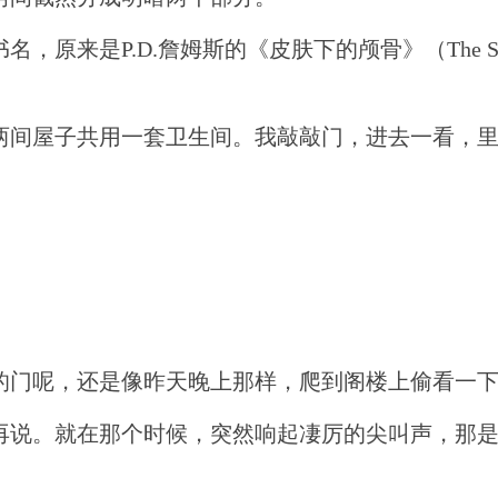
P.D.詹姆斯的《皮肤下的颅骨》（The Skull B
两间屋子共用一套卫生间。我敲敲门，进去一看，
。
的门呢，还是像昨天晚上那样，爬到阁楼上偷看一
再说。就在那个时候，突然响起凄厉的尖叫声，那