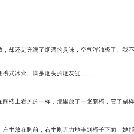
敞，却还是充满了烟酒的臭味，空气浑浊极了。我
便携式冰盒、满是烟头的烟灰缸……
在阁楼上看见的一样，那里放了一张躺椅，变了副
，左手放在胸前，右手则无力地垂到椅子下面。她