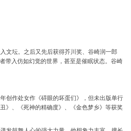
步入文坛。之后又先后获得芥川奖、谷崎润一郎
读者带入仿如幻觉的世界，甚至是催眠状态。谷崎
六年创作处女作《碍眼的坏蛋们》，但未出版单行
力小丑》、《死神的精确度》、《金色梦乡》等获奖
中迸发鼓舞人心的强大力量。他想象力丰富，擅长