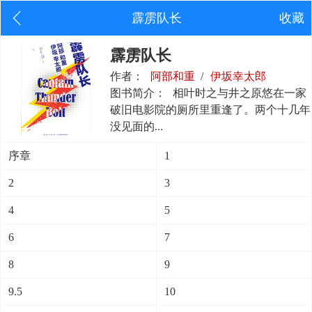
霹雳队长
收藏
霹雳队长
作者：
阿部和重
/
伊坂幸太郎
图书简介：
相叶时之与井之原悠在一家
破旧电影院的厕所里重逢了。两个十几年
没见面的...
序章
1
2
3
4
5
6
7
8
9
9.5
10