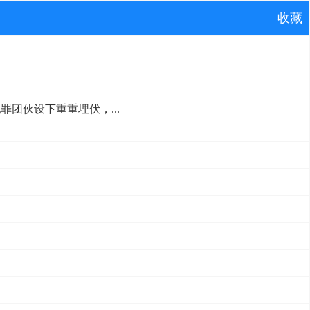
收藏
团伙设下重重埋伏，...