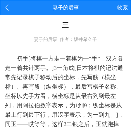
妻子的后事
收藏
三
妻子的后事 作者：坂井希久子
初手[将棋一方走一着棋为一“手”，双方各
走一着共计两手。]3一角成[日本将棋的记法通
常先记录棋子移动后的坐标，先写筋（横坐
标）、再写段（纵坐标），最后写棋子名称。
坐标以先手方看，横坐标是从最右列到最左
列，用阿拉伯数字表示，为1到9；纵坐标是从
最上行到最下行，用汉字表示，为一到九。]，
同玉——哎等等，这样2二银之后，玉就跑掉