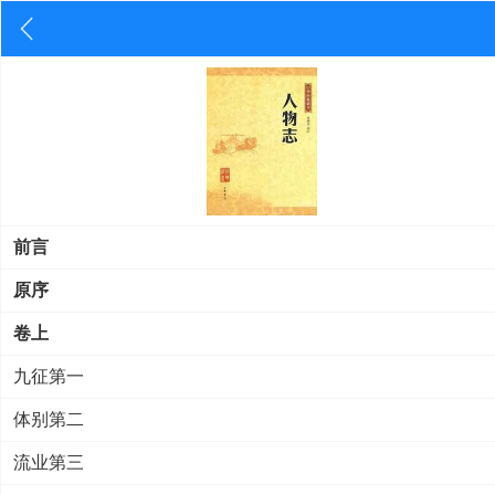
前言
原序
卷上
九征第一
体别第二
流业第三