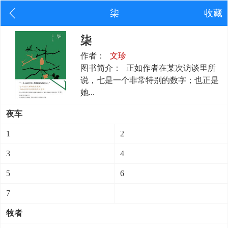
柒
收藏
柒
作者：
文珍
图书简介：
正如作者在某次访谈里所
说，七是一个非常特别的数字；也正是
她...
夜车
1
2
3
4
5
6
7
牧者